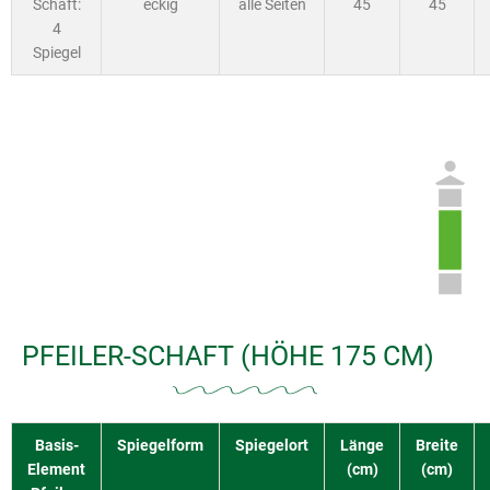
Schaft:
eckig
alle Seiten
45
45
4
Spiegel
PFEILER-SCHAFT (HÖHE 175 CM)
Basis-
Spiegelform
Spiegelort
Länge
Breite
Element
(cm)
(cm)