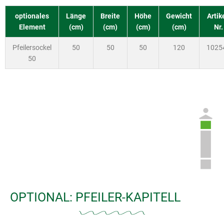
optionales
Länge
Breite
Höhe
Gewicht
Artik
Element
(cm)
(cm)
(cm)
(cm)
Nr.
Pfeilersockel
50
50
50
120
1025
50
OPTIONAL: PFEILER-KAPITELL