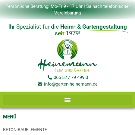
Zum
Persönliche Beratung: Mo-Fr 9 - 17 Uhr | Sa nach telefonischer
Inhalt
Vereinbarung
springen
Ihr Spezialist für die
Heim- & Gartengestaltung
seit 1979!
066 52 / 79 499 0
info@garten-heinemann.de
MENÜ
BETON-BAUELEMENTE