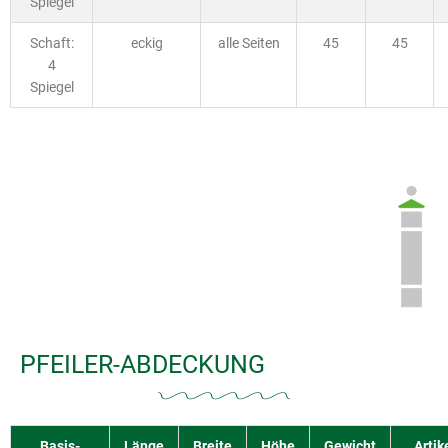
Spiegel
Schaft:
eckig
alle Seiten
45
45
4
Spiegel
PFEILER-ABDECKUNG
Basis-
Länge
Breite
Höhe
Gewicht
Artik