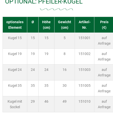
OPTIONAL: PFEILER-KUGEL
optionales
Ø
Höhe
Gewicht
Artikel-
Preis
Element
(cm)
(cm)
Nr.
(€)
Kugel 15
15
15
5
151001
auf
Anfrage
Kugel 19
19
19
8
151002
auf
Anfrage
Kugel 24
24
24
16
151003
auf
Anfrage
Kugel 35
35
35
30
151005
auf
Anfrage
Kugel mit
29
46
49
151010
auf
Sockel
Anfrage