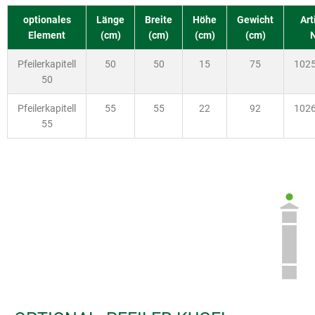
optionales
Länge
Breite
Höhe
Gewicht
Art
Element
(cm)
(cm)
(cm)
(cm)
N
Pfeilerkapitell
50
50
15
75
102
50
Pfeilerkapitell
55
55
22
92
102
55