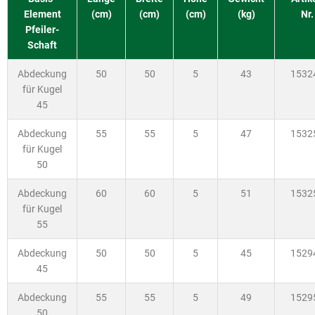
Element
(cm)
(cm)
(cm)
(kg)
Nr.
Pfeiler-
Schaft
Abdeckung
50
50
5
43
1532
für Kugel
45
Abdeckung
55
55
5
47
1532
für Kugel
50
Abdeckung
60
60
5
51
1532
für Kugel
55
Abdeckung
50
50
5
45
1529
45
Abdeckung
55
55
5
49
1529
50